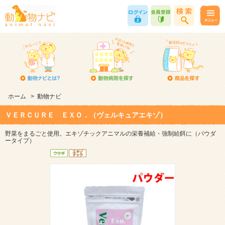
ホーム
>
動物ナビ
ＶＥＲＣＵＲＥ ＥＸＯ．（ヴェルキュアエキゾ）
野菜をまるごと使用。エキゾチックアニマルの栄養補給・強制給餌に（パウダ
ータイプ）