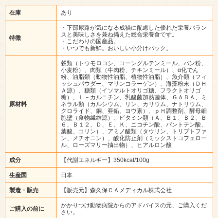
在庫
あり
・下部尿路が気になる成猫に配慮した優れた栄養バラン
スと美味しさを兼ね備えた総合栄養食です。
特徴
・こだわりの国産品。
・いつでも新鮮。おいしい小分けパック。
穀類（トウモロコシ、コーングルテンミール、パン粉、
小麦粉）、肉類（牛肉粉、チキンミール）、α化でん
粉、油脂類（動物性油脂、植物性油脂）、魚介類（フィ
ッシュパウダー、マリンコラーゲン）、海藻粉末（ＤＨ
Ａ源）、糖類（イソマルトオリゴ糖、フラクトオリゴ
糖）、Ｌ－カルニチン、乳酸菌加熱菌体、ＧＡＢＡ、ミ
原材料
ネラル類（カルシウム、リン、カリウム、ナトリウム、
クロライド、銅、亜鉛、ヨウ素）、ｐＨ調整剤、酵母細
胞壁（食物繊維源）、ビタミン類（Ａ、Ｂ１、Ｂ２、Ｂ
６、Ｂ１２、Ｄ、Ｅ、Ｋ、ニコチン酸、パントテン酸、
葉酸、コリン）、アミノ酸類（タウリン、トリプトファ
ン、メチオニン）、酸化防止剤（ミックストコフェロー
ル、ローズマリー抽出物）、ヒアルロン酸
成分
【代謝エネルギー】350kcal/100g
生産国
日本
製造・販売
【販売元】森久保ＣＡメディカル株式会社
かかりつけ動物病院からのアドバイスの元、ご購入くだ
ご購入の前に
さい。