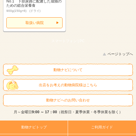
No.1 下部尿路に配慮した成猫の
ための総合栄養食
900g(150g×6) (ドライ)
取扱い病院
スマートフォン |
PC
ページトップへ
動物ナビについて
出店をお考えの動物病院様はこちら
動物ナビへのお問い合わせ
月～金曜日
9:00 ～ 17：00
（祝祭日・夏季休業・冬季休業を除く）
動物ナビトップ
ご利用ガイド