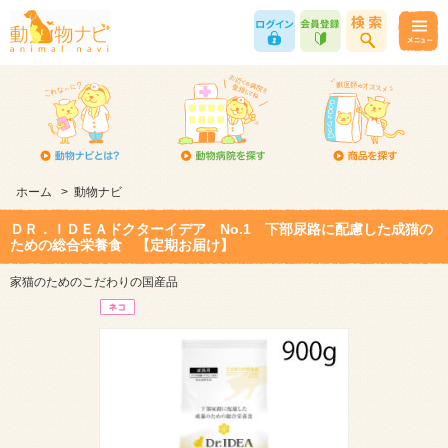
ホーム
>
動物ナビ
ＤＲ．ＩＤＥＡドクターイデア No.1 下部尿路に配慮した成猫の
ための総合栄養食 【定期お届け】
家猫のためのこだわりの国産品