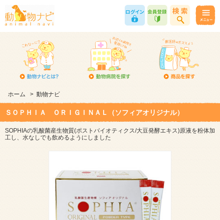
ホーム
>
動物ナビ
ＳＯＰＨＩＡ ＯＲＩＧＩＮＡＬ（ソフィアオリジナル）
SOPHIAの乳酸菌産生物質(ポストバイオティクス/大豆発酵エキス)原液を粉体加
工し、水なしでも飲めるようにしました