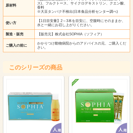
ス)、フルクトース、サイクロデキストリン、クエン酸、
原材料
香料
※大豆タンパク不検出(日本食品分析センター調べ)
【1日目安量】2～3本を目安に、空腹時にそのままか、
使い方
水と一緒にお召し上がりください。
製造・販売
【販売元】株式会社SOPHIA（ソフィア）
かかりつけ動物病院からのアドバイスの元、ご購入くだ
ご購入の前に
さい。
このシリーズの商品