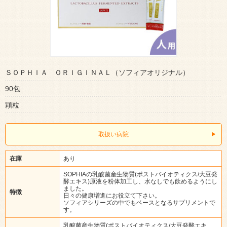
ＳＯＰＨＩＡ ＯＲＩＧＩＮＡＬ（ソフィアオリジナル）
90包
顆粒
取扱い病院
在庫
あり
SOPHIAの乳酸菌産生物質(ポストバイオティクス/大豆発
酵エキス)原液を粉体加工し、水なしでも飲めるようにし
ました。
特徴
日々の健康増進にお役立て下さい。
ソフィアシリーズの中でもベースとなるサプリメントで
す。
乳酸菌産生物質(ポストバイオティクス/大豆発酵エキ