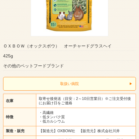
ＯＸＢＯＷ（オックスボウ） オーチャードグラスヘイ
425g
その他のペットフードブランド
取扱い病院
取寄せ後発送（目安：2～10日営業日）※ご注文受付後
在庫
にお届け日をご連絡
・高繊維
特徴
・低タンパク質
・低カルシウム
製造・販売
【製造元】OXBOW社 【販売元】株式会社川井