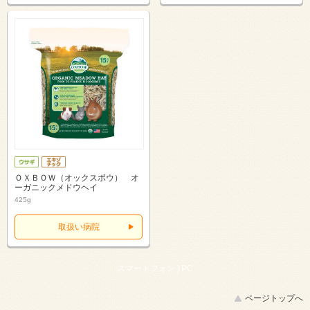
ＯＸＢＯＷ（オックスボウ） オ
ーガニックメドウヘイ
425g
取扱い病院
スマートフォン |
PC
ページトップへ