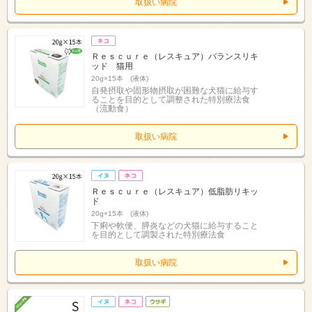
取扱い病院
Ｒｅｓｃｕｒｅ（レスキュア）バランスリキ
ッド 猫用
20g×15本 (液体)
自発摂取や固形物摂取が困難な犬猫に給与す
ることを目的として調整された特別療法食
（流動食）
取扱い病院
Ｒｅｓｃｕｒｅ（レスキュア）低脂肪リキッ
ド
20g×15本 (液体)
下痢や軟便、膵炎などの犬猫に給与すること
を目的として調製された特別療法食
取扱い病院