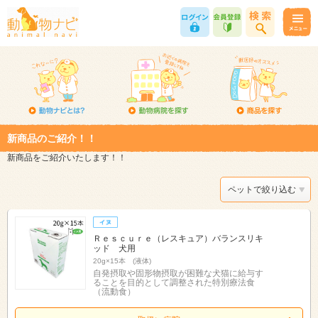
新商品のご紹介！！
新商品をご紹介いたします！！
ペットで絞り込む
Ｒｅｓｃｕｒｅ（レスキュア）バランスリキ
ッド 犬用
20g×15本 (液体)
自発摂取や固形物摂取が困難な犬猫に給与す
ることを目的として調整された特別療法食
（流動食）