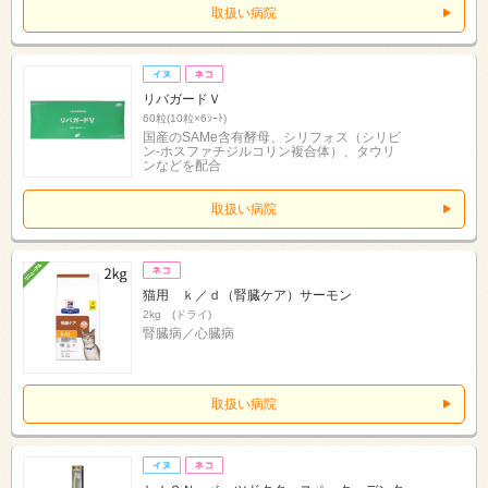
取扱い病院
リバガードＶ
60粒(10粒×6ｼｰﾄ)
国産のSAMe含有酵母、シリフォス（シリビ
ン-ホスファチジルコリン複合体）、タウリ
ンなどを配合
取扱い病院
猫用 ｋ／ｄ（腎臓ケア）サーモン
2kg (ドライ)
腎臓病／心臓病
取扱い病院