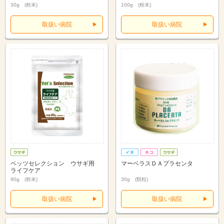
30g (粉末)
100g (粉末)
取扱い病院
取扱い病院
ベッツセレクション ウサギ用
マーベラスＤＡプラセンタ
ライフケア
90g (粉末)
30g (顆粒)
取扱い病院
取扱い病院