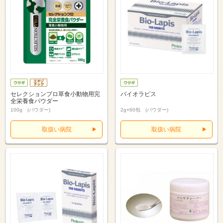
セレクションプロ草食小動物用完
バイオラピス
全栄養食パウダー
100g (パウダー)
2g×60包 (パウダー)
取扱い病院
取扱い病院