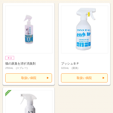
猫の尿臭を消す消臭剤
プッシュＢＰ
250mL (スプレー)
320mL (液体)
取扱い病院
取扱い病院