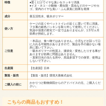
特徴
●置くだけでイヤな臭いをスッキリ消臭
●イヌ・ネコ・小動物・爬虫類・昆虫などのケージやカ
ゴ、室内のイヤな臭い・ふん尿臭に効果を発揮
成分
善玉活性水、吸水ポリマー
ケージの近くやペットトイレの近くに置いて常に消臭。
フタ裏の銀色パッキンを取り外して使用してください。
使い方
気温や湿度の変化で一定ではありませんが、1.5?2ヵ月
効果が持続します。
・本品は、食べ物ではありません。小児などが誤って口
に入れる可能性がありますので、製品を手の届かない場
所に置いて下さい。
ご注意
・吸水ポリマーの性質上、液状化・変色したりする事が
ありますが効果に問題はありません。
・直射日光の当たる所や、高温多湿下での保管、使用は
しないで下さい。
生産国
【生産国】日本
製造・販売
【製造・販売】環境大善株式会社
かかりつけ動物病院からのアドバイスの元、ご購入くだ
ご購入の前に
さい。
こちらの商品もおすすめ！