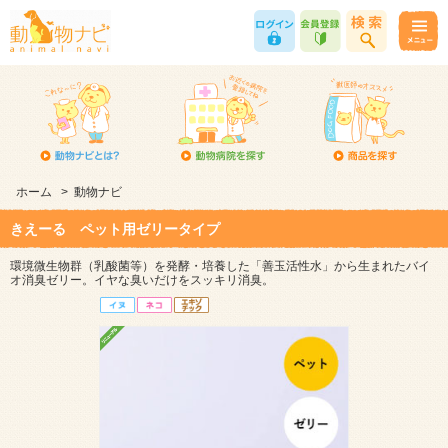
ホーム
>
動物ナビ
きえーる ペット用ゼリータイプ
環境微生物群（乳酸菌等）を発酵・培養した「善玉活性水」から生まれたバイ
オ消臭ゼリー。イヤな臭いだけをスッキリ消臭。