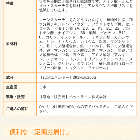
管理を目的に開発された療法食です。アミノ酸・えんど
特徴
う豆・スターチ等を原料としアレルゲンの摂取リスクを
低減しています。
コーンスターチ、えんどう豆たんぱく、植物性油脂、加
水分解チキンレバーパウダー、フラクトオリゴ糖、セル
ロース、ビタミン類（A、D3、E、K3、B1、B2、パン
トテン酸、ナイアシン、B6、葉酸、ビオチン、B12、
C、コリン、イノシトール）、 ミネラル類（カルシウ
ム、リン、ナトリウム、カリウム、塩素、マグネシウ
原材料
ム、鉄アミノ酸複合体、鉄、コバルト、銅アミノ酸複合
体、銅、マンガンアミノ酸複合体、マンガン、亜鉛アミ
ノ酸複合体、亜鉛、ヨウ素）、アミノ酸類（アルギニ
ン、メチオニン、リジン、トリプトファン、バリン、ス
レオニン、グリシン、タウリン）、酸化防止剤（ローズ
マリー抽出物、ミックストコフェロール）
成分
【代謝エネルギー】391kcal/100g
生産国
日本
製造・販売
【製造・販売元】ペットライン株式会社
かかりつけ動物病院からのアドバイスの元、ご購入くだ
ご購入の前に
さい。
便利な「定期お届け」