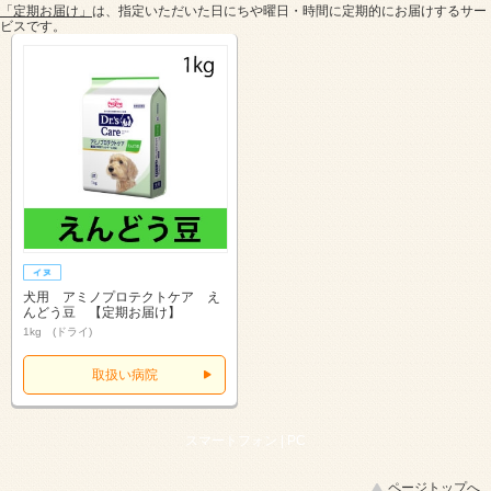
「定期お届け」
は、指定いただいた日にちや曜日・時間に定期的にお届けするサー
ビスです。
犬用 アミノプロテクトケア え
んどう豆 【定期お届け】
1kg (ドライ)
取扱い病院
スマートフォン |
PC
ページトップへ