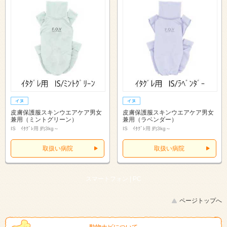
皮膚保護服スキンウエアケア男女
皮膚保護服スキンウエアケア男女
兼用（ミントグリーン）
兼用（ラベンダー）
IS ｲﾀｸﾞﾚ用 約3kg～
IS ｲﾀｸﾞﾚ用 約3kg～
取扱い病院
取扱い病院
スマートフォン |
PC
ページトップへ
動物ナビについて