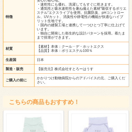
安心の着心地。
・速乾性にも優れ、洗濯してもすぐに乾きます。
・通気性と吸水速乾性を兼ね備えた素材”吸収するポリエ
ステル”エクスライブを使用。抗菌防臭、pHコントロー
特徴
ル、UVカット、消臭性や静電性の機能が快適なハイブ
リット生地です。
・国内の縫製工場と連携して一つひとつ丁寧に仕上げて
います。
・独自に開発した衛生的な設計パターンを採用。着たま
まで排泄ができます。
【素材】本体：クール・デ・ホットエクス
材質
【品質】本体：ポリエステル100％
生産国
日本
製造・販売
【販売元】株式会社すとろーはうす
かかりつけ動物病院からのアドバイスの元、ご購入くだ
ご購入の前に
さい。
こちらの商品もおすすめ！