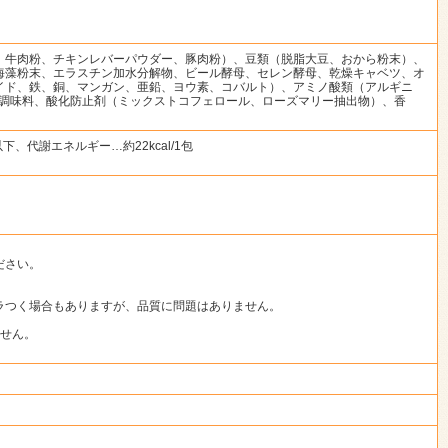
、牛肉粉、チキンレバーパウダー、豚肉粉）、豆類（脱脂大豆、おから粉末）、
海藻粉末、エラスチン加水分解物、ビール酵母、セレン酵母、乾燥キャベツ、オ
イド、鉄、銅、マンガン、亜鉛、ヨウ素、コバルト）、アミノ酸類（アルギニ
）、調味料、酸化防止剤（ミックストコフェロール、ローズマリー抽出物）、香
下、代謝エネルギー…約22kcal/1包
ださい。
ラつく場合もありますが、品質に問題はありません。
ません。