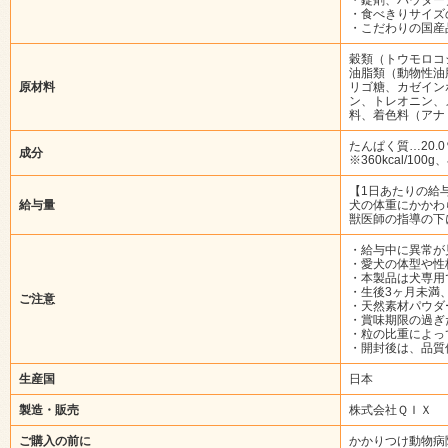
・食べきりサイズ
・こだわりの国産
穀類（トウモロコ
油脂類（動物性油
原材料
リゴ糖、カゼイン
ン、トレオニン、
料、着色料（アナ
たんぱく質…20.0
成分
※360kcal/100
【1日あたりの給
給与量
犬の体重にかかわ
獣医師の指導の下
・給与中に異常が
・愛犬の体型や性
・本製品は犬専用
・生後3ヶ月未満
ご注意
・天然素材パウダ
・賞味期限の過ぎ
・粒の比重によっ
・開封後は、品質
生産国
日本
製造・販売
株式会社ＱＩＸ
ご購入の前に
かかりつけ動物病