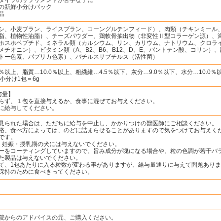
の新鮮小分けパック
品
シ、小麦ブラン、ライスブラン、コーングルテンフィード）、肉類（チキンミール
脂、植物性油脂）、チーズパウダー、鶏軟骨抽出物（非変性Ⅱ型コラーゲン源）、
ホスホペプチド、ミネラル類（カルシウム、リン、カリウム、ナトリウム、クロラ
メチオニン）、ビタミン類（A、B2、B6、B12、D、E、パントテン酸、コリン
トー色素、パプリカ色素）、バチルスサブチルス（活性菌）
％以上、脂質…10.0％以上、粗繊維…4.5％以下、灰分…9.0％以下、水分…10.0％以
g、小分け1包＝6g
与量】
らず、１包を直接与えるか、食事に混ぜてお与えください。
に給与してください。
見られた場合は、ただちに給与を中止し、かかりつけの獣医師にご相談ください。
格、食べ方によっては、のどに詰まらせることがありますので気をつけてお与えく
です。
、妊娠・授乳期の犬には与えないでください。
ーをコーティングしていますので、旨み成分が塊になる場合や、粒の色調が若干バ
た製品は与えないでください。
て、1包あたりに入る粒数が変わる事がありますが、給与量通りに与えて問題あり
保持のために食べきってください。
院からのアドバイスの元、ご購入ください。