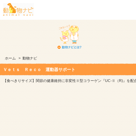
ホーム
>
動物ナビ
Ｖｅｔｓ Ｒｅｃｏ 運動器サポート
【食べきりサイズ】関節の健康維持に非変性Ⅱ型コラーゲン『UC-Ⅱ（R)』を配