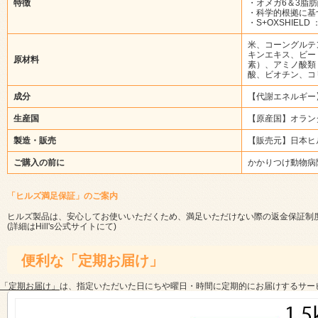
特徴
・オメガ6＆3脂
・科学的根拠に基
・S+OXSHIE
米、コーングルテ
キンエキス、ビー
原材料
素）、アミノ酸類
酸、ビオチン、コ
成分
【代謝エネルギー】35
生産国
【原産国】オラン
製造・販売
【販売元】日本ヒ
ご購入の前に
かかりつけ動物病
「ヒルズ満足保証」のご案内
ヒルズ製品は、安心してお使いいただくため、満足いただけない際の返金保証制
(詳細は
Hill's公式サイト
にて)
便利な「定期お届け」
「定期お届け」
は、指定いただいた日にちや曜日・時間に定期的にお届けするサー