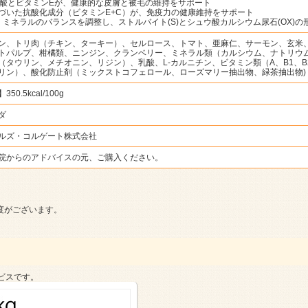
肪酸とビタミンEが、健康的な皮膚と被毛の維持をサポート
づいた抗酸化成分（ビタミンE+C）が、免疫力の健康維持をサポート
LD ：ミネラルのバランスを調整し、ストルバイト(S)とシュウ酸カルシウム尿石(OX)
ン、トリ肉（チキン、ターキー）、セルロース、トマト、亜麻仁、サーモン、玄米
トパルプ、柑橘類、ニンジン、クランベリー、ミネラル類（カルシウム、ナトリウ
（タウリン、メチオニン、リジン）、乳酸、L-カルニチン、ビタミン類（A、B1、B2
リン）、酸化防止剤（ミックストコフェロール、ローズマリー抽出物、緑茶抽出物)
0.5kcal/100g
ダ
ルズ・コルゲート株式会社
院からのアドバイスの元、ご購入ください。
度がございます。
ビスです。