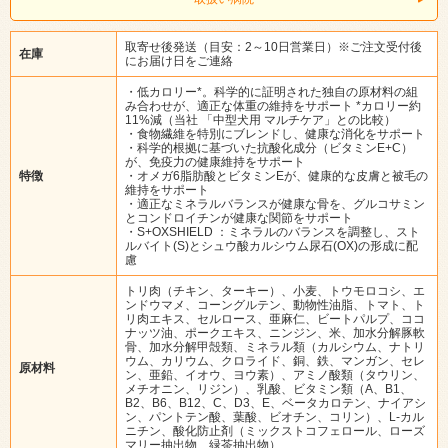
取寄せ後発送（目安：2～10日営業日）※ご注文受付後
在庫
にお届け日をご連絡
・低カロリー*。科学的に証明された独自の原材料の組
み合わせが、適正な体重の維持をサポート *カロリー約
11%減（当社 「中型犬用 マルチケア」との比較）
・食物繊維を特別にブレンドし、健康な消化をサポート
・科学的根拠に基づいた抗酸化成分（ビタミンE+C）
が、免疫力の健康維持をサポート
特徴
・オメガ6脂肪酸とビタミンEが、健康的な皮膚と被毛の
維持をサポート
・適正なミネラルバランスが健康な骨を、グルコサミン
とコンドロイチンが健康な関節をサポート
・S+OXSHIELD ：ミネラルのバランスを調整し、スト
ルバイト(S)とシュウ酸カルシウム尿石(OX)の形成に配
慮
トリ肉（チキン、ターキー）、小麦、トウモロコシ、エ
ンドウマメ、コーングルテン、動物性油脂、トマト、ト
リ肉エキス、セルロース、亜麻仁、ビートパルプ、ココ
ナッツ油、ポークエキス、ニンジン、米、加水分解豚軟
骨、加水分解甲殻類、ミネラル類（カルシウム、ナトリ
ウム、カリウム、クロライド、銅、鉄、マンガン、セレ
原材料
ン、亜鉛、イオウ、ヨウ素）、アミノ酸類（タウリン、
メチオニン、リジン）、乳酸、ビタミン類（A、B1、
B2、B6、B12、C、D3、E、ベータカロテン、ナイアシ
ン、パントテン酸、葉酸、ビオチン、コリン）、L-カル
ニチン、酸化防止剤（ミックストコフェロール、ローズ
マリー抽出物、緑茶抽出物）