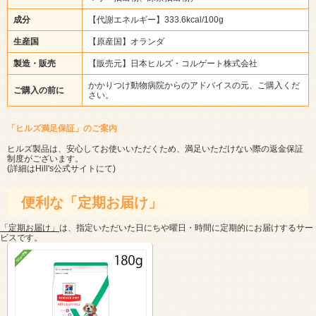
成分
【代謝エネルギー】333.6kcal/100g
生産国
【原産国】オランダ
製造・販売
【販売元】日本ヒルズ・コルゲート株式会社
かかりつけ動物病院からのアドバイスの元、ご購入くだ
ご購入の前に
さい。
「ヒルズ満足保証」のご案内
ヒルズ製品は、安心してお使いいただくため、満足いただけない際の返金保証
制度がございます。
(詳細は
Hill's公式サイト
にて)
便利な「定期お届け」
「定期お届け」
は、指定いただいた日にちや曜日・時間に定期的にお届けするサー
ビスです。