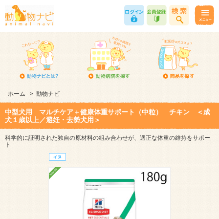
ホーム
>
動物ナビ
中型犬用 マルチケア＋健康体重サポート（中粒） チキン ＜成
犬１歳以上／避妊・去勢犬用＞
科学的に証明された独自の原材料の組み合わせが、適正な体重の維持をサポー
ト