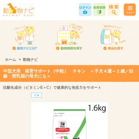
ホーム
>
動物ナビ
中型犬用 発育サポート（中粒） チキン ＜子犬４週～１歳／妊
娠・授乳期の母犬にも＞
抗酸化成分（ビタミンE＋C）で健康的な免疫力をサポート