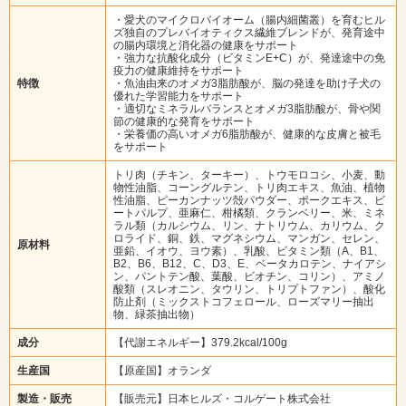
・愛犬のマイクロバイオーム（腸内細菌叢）を育むヒル
ズ独自のプレバイオティクス繊維ブレンドが、発育途中
の腸内環境と消化器の健康をサポート
・強力な抗酸化成分（ビタミンE+C）が、発達途中の免
疫力の健康維持をサポート
特徴
・魚油由来のオメガ3脂肪酸が、脳の発達を助け子犬の
優れた学習能力をサポート
・適切なミネラルバランスとオメガ3脂肪酸が、骨や関
節の健康的な発育をサポート
・栄養価の高いオメガ6脂肪酸が、健康的な皮膚と被毛
をサポート
トリ肉（チキン、ターキー）、トウモロコシ、小麦、動
物性油脂、コーングルテン、トリ肉エキス、魚油、植物
性油脂、ピーカンナッツ殻パウダー、ポークエキス、ビ
ートパルプ、亜麻仁、柑橘類、クランベリー、米、ミネ
ラル類（カルシウム、リン、ナトリウム、カリウム、ク
ロライド、銅、鉄、マグネシウム、マンガン、セレン、
原材料
亜鉛、イオウ、ヨウ素）、乳酸、ビタミン類（A、B1、
B2、B6、B12、C、D3、E、ベータカロテン、ナイアシ
ン、パントテン酸、葉酸、ビオチン、コリン）、アミノ
酸類（スレオニン、タウリン、トリプトファン）、酸化
防止剤（ミックストコフェロール、ローズマリー抽出
物、緑茶抽出物）
成分
【代謝エネルギー】379.2kcal/100g
生産国
【原産国】オランダ
製造・販売
【販売元】日本ヒルズ・コルゲート株式会社