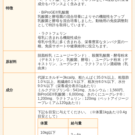
成分をバランスよく含みます。
特徴
・BiProGE®乳酸菌
乳酸菌と酵母菌の混合培養によりその機能性をアップ
乳酸菌と酵母を混合培養しました。動物用の免疫調整剤
として特許を取得しています。
・ラクトフェリン
母乳に含まれる機能性成分
母乳や生乳に多く含まれる、栄養豊富なタンパク質の一
種。免疫サポートや健康維持に役立ちます。
脱脂粉乳（ニュージーランド）、殺菌乳酸菌・酵母粉末
（デキストリン、乳酸菌、酵母）、ユーグレナ粉末（デ
原材料
キストリン、ユーグレナ）、ラクトフェリン濃縮物（乳
由来）
代謝エネルギー3kcal/g、粗たんぱく35.0％以上、粗脂肪
1.0％以上、粗繊維0.1％以下、粗灰分8.0％以下、水分
9.0％以下（栄養成分表示1gあたり）
成分
ミルクグロブリンG：541mg、カルシウム：1,560円、
BiProGE®乳酸菌：6,000mg、きのくにユーグレナ®：
1,200mg、ラクトフェリン：120mg（ペットアイジージ
ープレミアム120gあたり）
下記を目安に与えてください。（※体重1kgあたり0.4g
目安として）
体重
給与量
10kg以下
2～4g