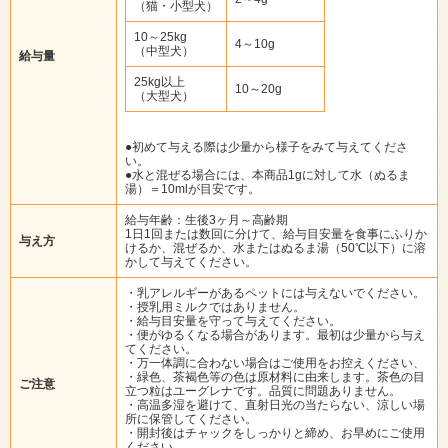
（猫・小型犬）
10～25kg
4～10g
（中型犬）
給与量
25kg以上
10～20g
（大型犬）
●初めて与える際は少量から様子をみて与えてくださ
い。
●水と混ぜる場合には、本商品1gに対して水（ぬるま
湯）＝10mlが目安です。
給与年齢：生後3ヶ月～高齢期
1日1回または数回に分けて、給与目安量を食事にふりか
与え方
けるか、混ぜるか、水またはぬるま湯（50℃以下）に溶
かして与えてください。
・乳アレルギーがあるペットには与えないでください。
・授乳用ミルクではありません。
・給与目安量を守って与えてください。
・便がゆるくなる場合があります。最初は少量から与え
てください。
・万一体調に合わない場合はご使用をお控えください、
・緑色、茶褐色等の色は原材料に由来します。茶色の目
ご注意
立つ粒はユーグレナです。品質に問題ありません。
・高温多湿を避けて、直射日光の当たらない、涼しい場
所に保管してください。
・開封後はチャックをしっかりと締め、お早めにご使用
ください。