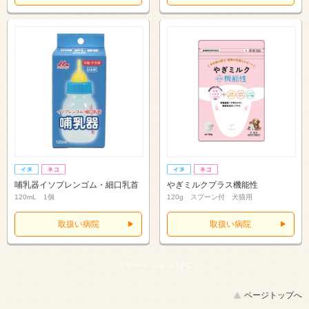
哺乳器イソプレンゴム・細口乳首
やぎミルクプラス機能性
120mL 1個
120g スプーン付 犬猫用
取扱い病院
取扱い病院
スマートフォン |
PC
ページトップへ