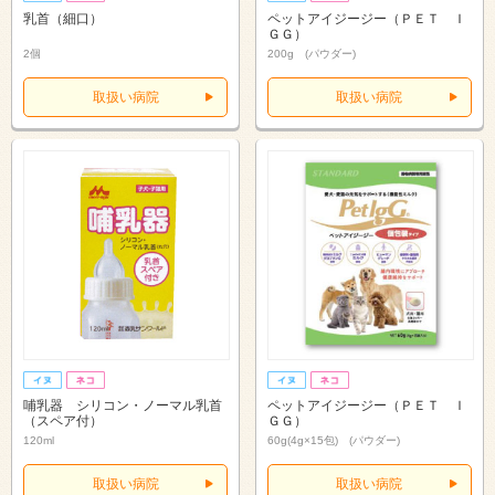
乳首（細口）
ペットアイジージー（ＰＥＴ Ｉ
ＧＧ）
2個
200g (パウダー)
取扱い病院
取扱い病院
哺乳器 シリコン・ノーマル乳首
ペットアイジージー（ＰＥＴ Ｉ
（スペア付）
ＧＧ）
120ml
60g(4g×15包) (パウダー)
取扱い病院
取扱い病院