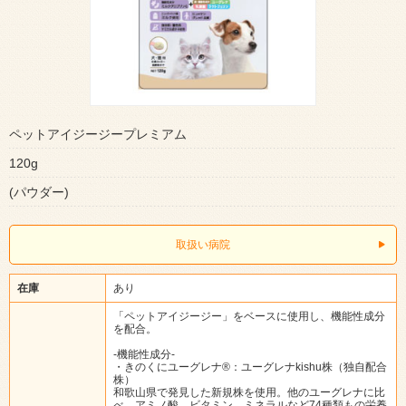
ペットアイジージープレミアム
120g
(パウダー)
取扱い病院
在庫
あり
「ペットアイジージー」をベースに使用し、機能性成分
を配合。
-機能性成分-
・きのくにユーグレナ®：ユーグレナkishu株（独自配合
株）
和歌山県で発見した新規株を使用。他のユーグレナに比
べ、アミノ酸、ビタミン、ミネラルなど74種類もの栄養