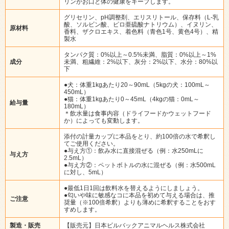
リンがお口と体の健康をキープします。
グリセリン、pH調整剤、エリスリトール、保存料（L-乳
酸、ソルビン酸、ピロ亜硫酸ナトリウム）、イヌリン、
原材料
香料、ザクロエキス、着色料（青色1号、黄色4号）、精
製水
タンパク質：0%以上～0.5%未満、脂質：0%以上～1%
成分
未満、粗繊維：2%以下、灰分：2%以下、水分：80%以
下
●犬：体重1kgあたり20～90mL（5kgの犬：100mL～
450mL）
●猫：体重1kgあたり0～45mL（4kgの猫：0mL～
給与量
180mL）
＊飲水量は食事内容（ドライフードかウェットフード
か）によっても変動します。
添付の計量カップに本品をとり、約100倍の水で希釈し
てご使用ください。
●与え方①：飲み水に直接混ぜる（例：水250mLに
与え方
2.5mL）
●与え方②：ペットボトルの水に混ぜる（例：水500mL
に対し、5mL）
●最低1日1回は飲料水を替えるようにしましょう。
●匂いや味に敏感なコに本品を初めて与える場合は、推
ご注意
奨量（※100倍希釈）よりも薄めに希釈することをおす
すめします。
製造・販売
【販売元】日本ビルバックアニマルヘルス株式会社