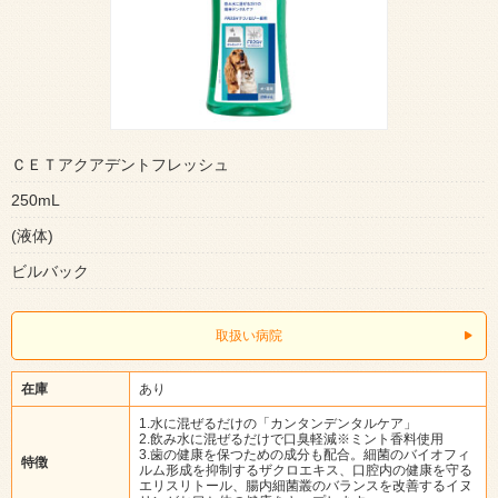
ＣＥＴアクアデントフレッシュ
250mL
(液体)
ビルバック
取扱い病院
在庫
あり
1.水に混ぜるだけの「カンタンデンタルケア」
2.飲み水に混ぜるだけで口臭軽減※ミント香料使用
3.歯の健康を保つための成分も配合。細菌のバイオフィ
特徴
ルム形成を抑制するザクロエキス、口腔内の健康を守る
エリスリトール、腸内細菌叢のバランスを改善するイヌ