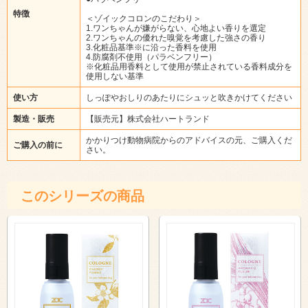
特徴
＜ゾイックコロンのこだわり＞
1.ワンちゃんが嫌がらない、心地よい香りを選定
2.ワンちゃんの優れた嗅覚を考慮した強さの香り
3.化粧品基準※に沿った香料を使用
4.防腐剤不使用（パラベンフリー）
※化粧品用香料として使用が禁止されている香料成分を
使用しない基準
使い方
しっぽやおしりのあたりにシュッと吹きかけてください
製造・販売
【販売元】株式会社ハートランド
かかりつけ動物病院からのアドバイスの元、ご購入くだ
ご購入の前に
さい。
このシリーズの商品