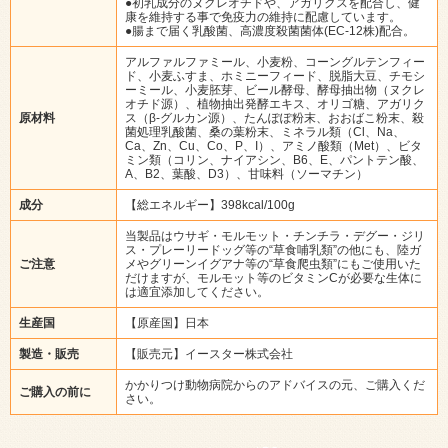
●初乳成分のヌクレオチドや、アガリクスを配合し、健
康を維持する事で免疫力の維持に配慮しています。
●腸まで届く乳酸菌、高濃度殺菌菌体(EC-12株)配合。
アルファルファミール、小麦粉、コーングルテンフィー
ド、小麦ふすま、ホミニーフィード、脱脂大豆、チモシ
ーミール、小麦胚芽、ビール酵母、酵母抽出物（ヌクレ
オチド源）、植物抽出発酵エキス、オリゴ糖、アガリク
原材料
ス（β-グルカン源）、たんぽぽ粉末、おおばこ粉末、殺
菌処理乳酸菌、桑の葉粉末、ミネラル類（Cl、Na、
Ca、Zn、Cu、Co、P、I）、アミノ酸類（Met）、ビタ
ミン類（コリン、ナイアシン、B6、E、パントテン酸、
A、B2、葉酸、D3）、甘味料（ソーマチン）
成分
【総エネルギー】398kcal/100g
当製品はウサギ・モルモット・チンチラ・デグー・ジリ
ス・プレーリードッグ等の“草食哺乳類”の他にも、陸ガ
ご注意
メやグリーンイグアナ等の“草食爬虫類”にもご使用いた
だけますが、モルモット等のビタミンCが必要な生体に
は適宜添加してください。
生産国
【原産国】日本
製造・販売
【販売元】イースター株式会社
かかりつけ動物病院からのアドバイスの元、ご購入くだ
ご購入の前に
さい。