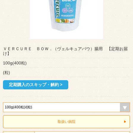
ＶＥＲＣＵＲＥ ＢＯＷ．（ヴェルキュアバウ）腸用 【定期お届
け】
100g(400粒)
(粒)
定期購入のスキップ・解約 >
取扱い病院