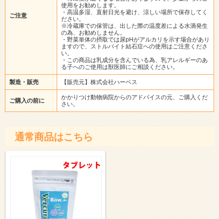
使用をお勧めします。
・高温多湿、直射日光を避け、涼しい場所で保存してく
ご注意
ださい。
※冷蔵庫での保管は、出した際の温度差による水滴発生
の為、お勧めしません。
・野菜単体の摂取では尿pHがアルカリを示す場合があり
ますので、ストルバイト結石症への使用はご注意くださ
い。
・この商品は乳成分を含んでいる為、乳アレルギーのあ
る子へのご使用は獣医師にご相談ください。
製造・販売
【販売元】株式会社ハーベス
かかりつけ動物病院からのアドバイスの元、ご購入くだ
ご購入の前に
さい。
通常商品はこちら