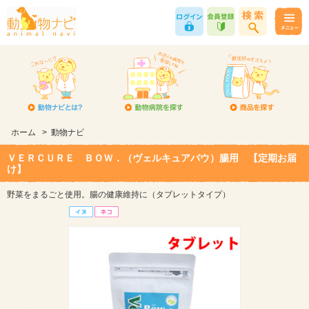
ホーム
>
動物ナビ
ＶＥＲＣＵＲＥ ＢＯＷ．（ヴェルキュアバウ）腸用 【定期お届
け】
野菜をまるごと使用。腸の健康維持に（タブレットタイプ）