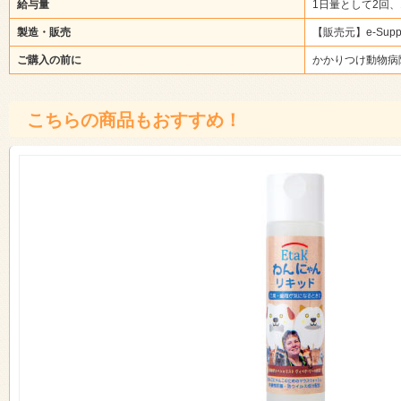
給与量
1日量として2回、
製造・販売
【販売元】e-Support
ご購入の前に
かかりつけ動物病
こちらの商品もおすすめ！