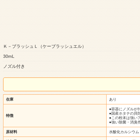
Ｋ－ブラッシュＬ（ケーブラッシュエル）
30mL
ノズル付き
在庫
あり
●容器にノズルが
●国産ホタテの貝
特徴
●この粉末は強いア
●強い除菌・消臭
原材料
水酸化カルシウム