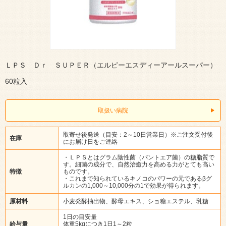
ＬＰＳ Ｄｒ ＳＵＰＥＲ（エルピーエスディーアールスーパー）
60粒入
取扱い病院
取寄せ後発送（目安：2～10日営業日）※ご注文受付後
在庫
にお届け日をご連絡
・ＬＰＳとはグラム陰性菌（パントエア菌）の糖脂質で
す。細菌の成分で、自然治癒力を高める力がとても高い
特徴
ものです。
・これまで知られているキノコのパワーの元であるβグ
ルカンの1,000～10,000分の1で効果が得られます。
原材料
小麦発酵抽出物、酵母エキス、ショ糖エステル、乳糖
1日の目安量
給与量
体重5kgにつき1日1～2粒