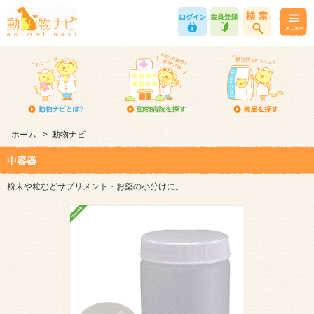
ホーム
>
動物ナビ
中容器
粉末や粒などサプリメント・お薬の小分けに。