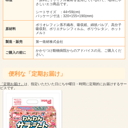
さしいエコ商品です。
シートサイズ ：44×59(cm)
パッケージ寸法：320×155×190(mm)
ポリオレフィン系不織布、吸収紙、綿状パルプ、高分子
原材料
吸収剤、ポリエチレンフィルム、ポリウレタン、ホット
メルト
製造・販売
第一衛材株式会社
かかりつけ動物病院からのアドバイスの元、ご購入くだ
ご購入の前に
さい。
便利な「定期お届け」
「定期お届け」
は、指定いただいた日にちや曜日・時間に定期的にお届けするサー
ビスです。