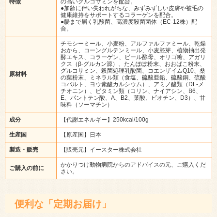
特徴
の高いグルコサミンを配合。
●加齢に伴い失われがちな、みずみずしい皮膚や被毛の
健康維持をサポートするコラーゲンを配合。
●腸まで届く乳酸菌、高濃度殺菌菌体（EC-12株）配
合。
チモシーミール、小麦粉、アルファルファミール、乾燥
おから、コーングルテンミール、小麦胚芽、植物抽出発
酵エキス、コラーゲン、ビール酵母、オリゴ糖、アガリ
クス（β-グルカン源）、たんぽぽ粉末、おおばこ粉末、
グルコサミン、殺菌処理乳酸菌、コエンザイムQ10、桑
原材料
の葉粉末、ミネラル類（食塩、硫酸亜鉛、硫酸銅、硫酸
コバルト、ヨウ素酸カルシウム）、アミノ酸類（DL-メ
チオニン）、ビタミン類（コリン、ナイアシン、B6、
E、パントテン酸、A、B2、葉酸、ビオチン、D3）、甘
味料（ソーマチン）
成分
【代謝エネルギー】250kcal/100g
生産国
【原産国】日本
製造・販売
【販売元】イースター株式会社
かかりつけ動物病院からのアドバイスの元、ご購入くだ
ご購入の前に
さい。
便利な「定期お届け」