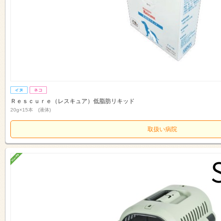
Ｒｅｓｃｕｒｅ（レスキュア）低脂肪リキッド
20g×15本 (液体)
取扱い病院