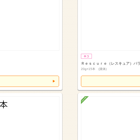
Ｒｅｓｃｕｒｅ（レスキュア）バ
20g×15本 (液体)