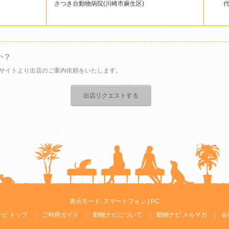
さつき台動物病院(川崎市麻生区)
か？
サイトより出店のご案内依頼をいたします。
出店リクエストする
表示モード:
スマートフォン
| PC
ビ トップ
ご利用ガイド
動物ナビについて
動物ナビ メルマガ
会