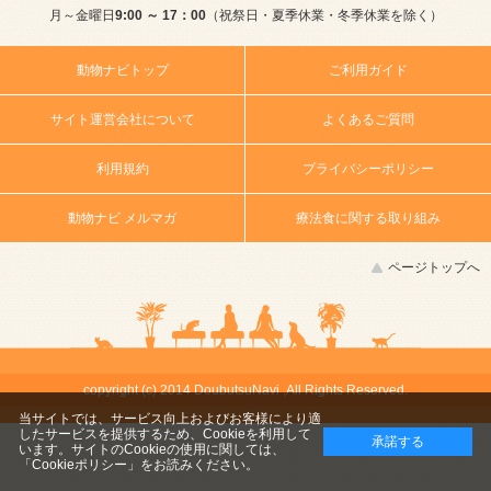
月～金曜日
9:00 ～ 17：00
（祝祭日・夏季休業・冬季休業を除く）
動物ナビトップ
ご利用ガイド
サイト運営会社について
よくあるご質問
利用規約
プライバシーポリシー
動物ナビ メルマガ
療法食に関する取り組み
ページトップへ
copyright (c) 2014 DoubutsuNavi ,All Rights Reserved.
当サイトでは、サービス向上およびお客様により適
したサービスを提供するため、Cookieを利用して
承諾する
います。サイトのCookieの使用に関しては、
「Cookieポリシー」
をお読みください。