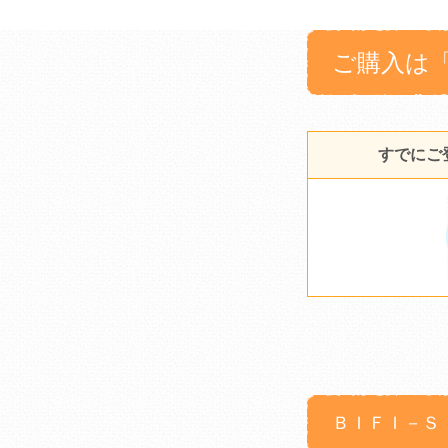
ご購入は
すでにご
ＢＩＦＩ－Ｓ