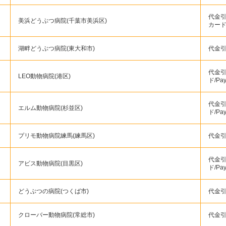
代金引
美浜どうぶつ病院(千葉市美浜区)
カー
湖畔どうぶつ病院(東大和市)
代金引
代金引
LEO動物病院(港区)
ド/Pa
代金引
エルム動物病院(杉並区)
ド/Pa
プリモ動物病院練馬(練馬区)
代金引
代金引
アビス動物病院(目黒区)
ド/Pa
どうぶつの病院(つくば市)
代金引換
クローバー動物病院(常総市)
代金引換