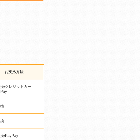
お支払方法
換/クレジットカー
yPay
引換
引換
/PayPay