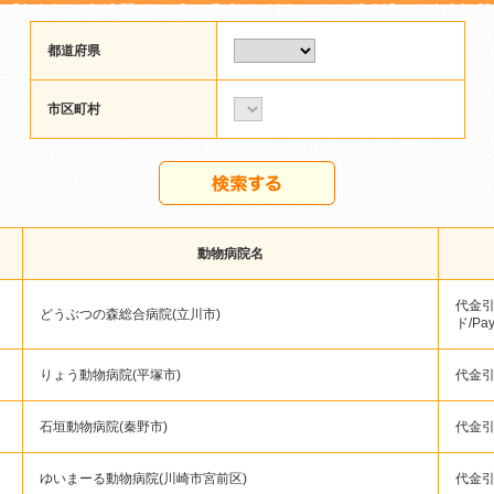
都道府県
市区町村
動物病院名
代金引
どうぶつの森総合病院(立川市)
ド/Pa
りょう動物病院(平塚市)
代金
石垣動物病院(秦野市)
代金
ゆいまーる動物病院(川崎市宮前区)
代金引換