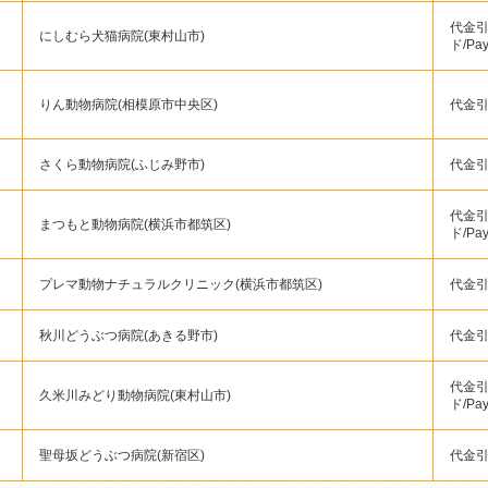
代金引
にしむら犬猫病院(東村山市)
ド/Pa
りん動物病院(相模原市中央区)
代金引換
さくら動物病院(ふじみ野市)
代金
代金引
まつもと動物病院(横浜市都筑区)
ド/Pa
プレマ動物ナチュラルクリニック(横浜市都筑区)
代金
秋川どうぶつ病院(あきる野市)
代金引
代金引
久米川みどり動物病院(東村山市)
ド/Pa
聖母坂どうぶつ病院(新宿区)
代金引換