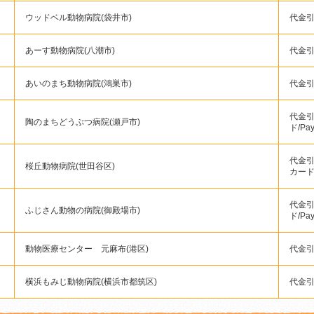
ウッドベル動物病院(袋井市)
代金引換
あーす動物病院(八潮市)
代金
あいのまち動物病院(鴻巣市)
代金引
代金引
陶のまちどうぶつ病院(瀬戸市)
ド/Pa
代金引
桜丘動物病院(世田谷区)
カー
代金引
ふじさん動物の病院(御殿場市)
ド/Pa
動物医療センター 元麻布(港区)
代金引
横浜もみじ動物病院(横浜市都筑区)
代金引