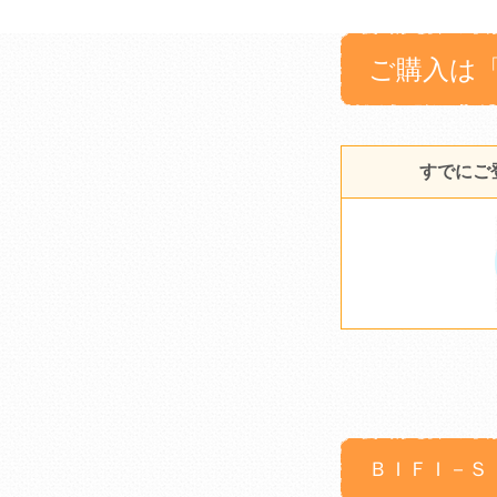
ご購入は
すでにご
ＢＩＦＩ－Ｓ