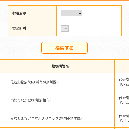
都道府県
市区町村
動物病院名
代金引
佐波動物病院(横浜市神奈川区)
ド/Pa
代金引
南柏たなか動物病院(柏市)
ド/Pa
代金引
みなとまちアニマルクリニック(静岡市清水区)
ド/Pa