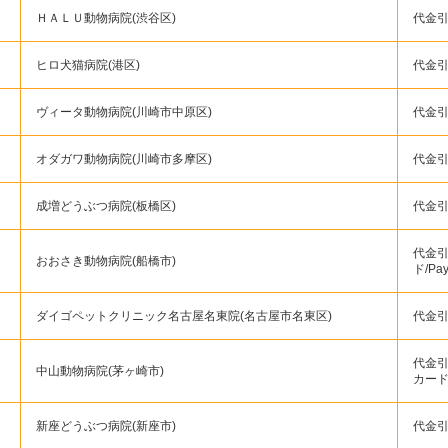
ＨＡＬＵ動物病院(渋谷区)
代金引
ヒロ犬猫病院(港区)
代金引
ヴィータ動物病院(川崎市中原区)
代金引
オダガワ動物病院(川崎市多摩区)
代金
成増どうぶつ病院(板橋区)
代金引
代金引
おおさき動物病院(船橋市)
ド/Pa
ダイゴペットクリニック名古屋名東院(名古屋市名東区)
代金引換
代金引
中山動物病院(茅ヶ崎市)
カー
新座どうぶつ病院(新座市)
代金引