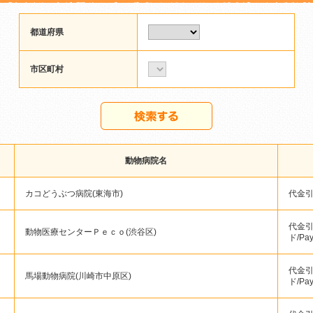
都道府県
市区町村
動物病院名
カコどうぶつ病院(東海市)
代金引換
代金引
動物医療センターＰｅｃｏ(渋谷区)
ド/Pa
代金引
馬場動物病院(川崎市中原区)
ド/Pa