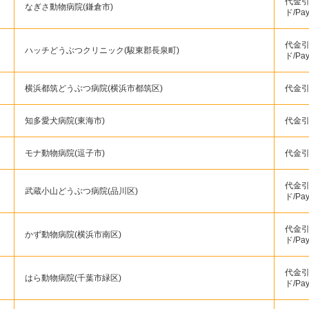
代金引
なぎさ動物病院(鎌倉市)
ド/Pa
代金引
ハッチどうぶつクリニック(駿東郡長泉町)
ド/Pa
横浜都筑どうぶつ病院(横浜市都筑区)
代金引
知多愛犬病院(東海市)
代金引
モナ動物病院(逗子市)
代金引
代金引
武蔵小山どうぶつ病院(品川区)
ド/Pa
代金引
かず動物病院(横浜市南区)
ド/Pa
代金引
はら動物病院(千葉市緑区)
ド/Pa