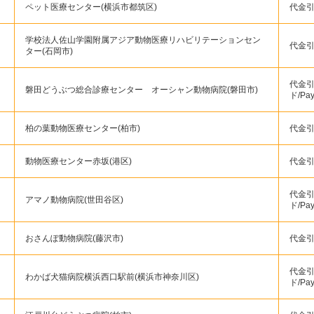
ペット医療センター(横浜市都筑区)
代金引
学校法人佐山学園附属アジア動物医療リハビリテーションセン
代金
ター(石岡市)
代金引
磐田どうぶつ総合診療センター オーシャン動物病院(磐田市)
ド/Pa
柏の葉動物医療センター(柏市)
代金引
動物医療センター赤坂(港区)
代金引
代金引
アマノ動物病院(世田谷区)
ド/Pa
おさんぽ動物病院(藤沢市)
代金引換
代金引
わかば犬猫病院横浜西口駅前(横浜市神奈川区)
ド/Pa