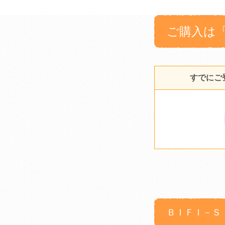
ご購入は
すでにご
ＢＩＦＩ－Ｓ