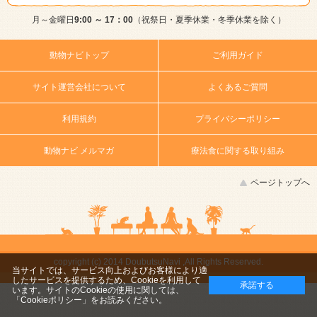
月～金曜日
9:00 ～ 17：00
（祝祭日・夏季休業・冬季休業を除く）
動物ナビトップ
ご利用ガイド
サイト運営会社について
よくあるご質問
利用規約
プライバシーポリシー
動物ナビ メルマガ
療法食に関する取り組み
ページトップへ
copyright (c) 2014 DoubutsuNavi ,All Rights Reserved.
当サイトでは、サービス向上およびお客様により適
したサービスを提供するため、Cookieを利用して
承諾する
います。サイトのCookieの使用に関しては、
「Cookieポリシー」
をお読みください。